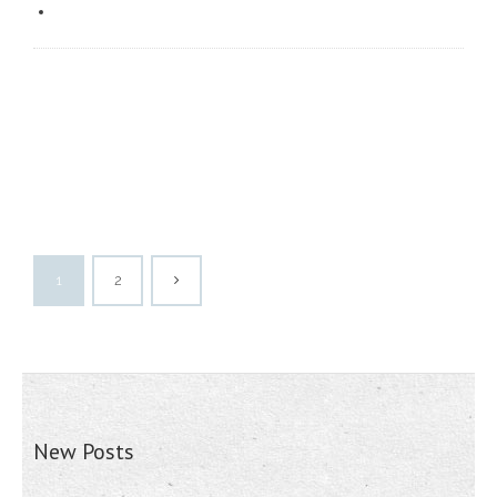
1
2
New Posts