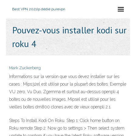
Best VPN 2021
Ip dédié purevpn
Pouvez-vous installer kodi sur
roku 4
Mark Zuckerberg
Informations sur la version que vous devez installer sur les
cases : Mips32el est utilisé pour la plupart des boîtes. Exemple
VU zéro, Vu Duo, Zgemma et surtout au-dessus openpli 4
boîtes ou de nouvelles images. Mipsel est utilisé pour les
vieilles boîtes dm800 clones avec de vieux openpli 2.1
Steps To Install Kodi On Roku. Step 1: Click home button on
Roku remote Step 2: Now go to settings > Then select system
update to confirm if you have the latest Roku software version